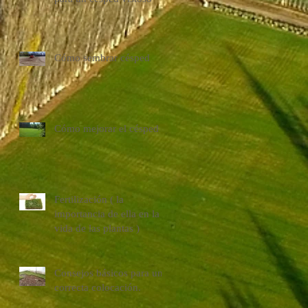
Cómo sembrar césped
s
Cómo mejorar el césped
Fertilización ( la
importancia de ella en la
vida de las plantas )
Consejos básicos para una
correcta colocación.