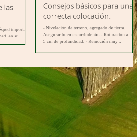
Consejos básicos para una
e las
correcta colocación.
- Nivelación de terreno, agregado de tierra.
césped importante
Asegurar buen escurrimiento. - Roturación a uno
ped, en su
5 cm de profundidad. - Remoción muy...
s y en...