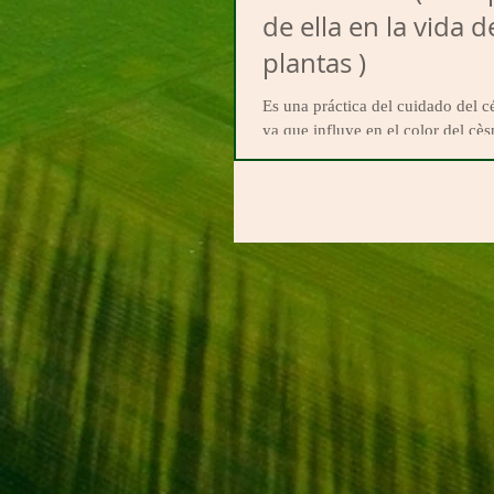
de ella en la vida d
plantas )
Es una práctica del cuidado del 
ya que influye en el color del cès
capacidad de recuperarse del estré