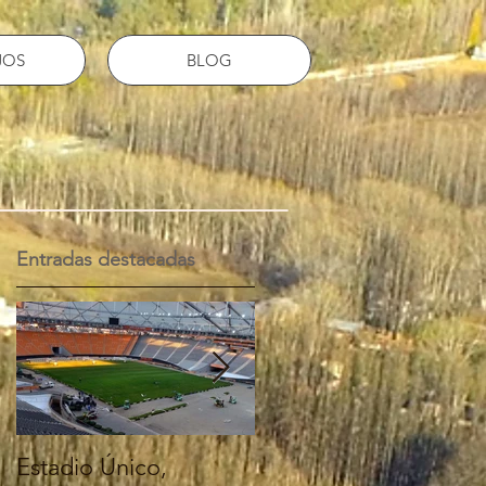
JOS
BLOG
Entradas destacadas
Estadio Único,
Entrevista Nestor Ale