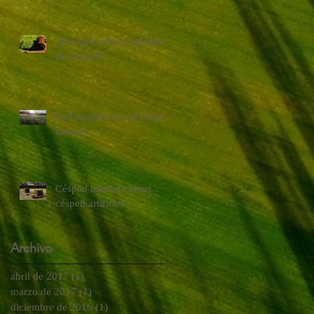
¿Por qué utilizar alfombras
de césped?
La fotosíntesis y el césped
natural
Césped natural versus
césped artificial
Archivo
abril de 2017
(1)
1 entrada
marzo de 2017
(1)
1 entrada
diciembre de 2016
(1)
1 entrada