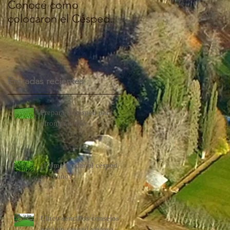
Conocé como
en TourPyme 2016
colocaron el Césped.
r
Entradas recientes
Prepara el césped para
afrontar el frío
¿Cómo cuidar el césped
en otoño?
Cinco sencillos consejos
para un césped vistoso